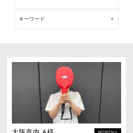
キーワード
+
大阪市内 A様
WOMEN's