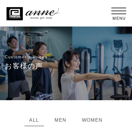
MENU
Customer’s Voices
お客様の声
ALL
MEN
WOMEN