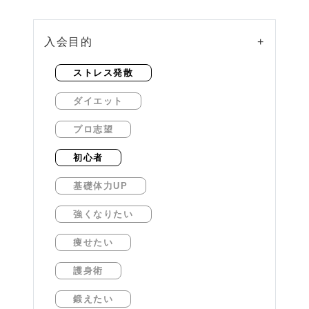
入会目的
+
ストレス発散
ダイエット
プロ志望
初心者
基礎体力UP
強くなりたい
痩せたい
護身術
鍛えたい