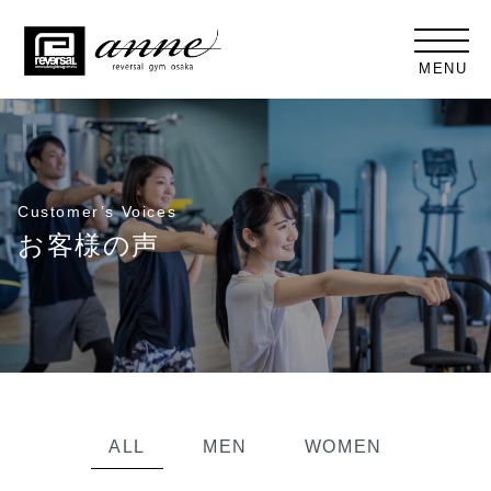
MENU
Customer’s Voices
お客様の声
ALL
MEN
WOMEN