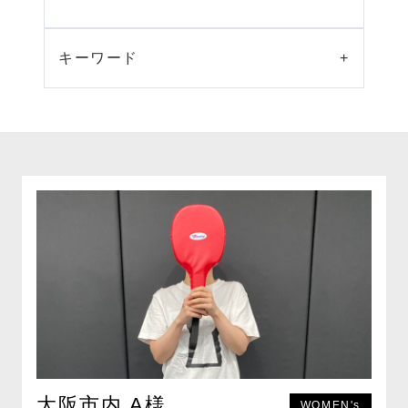
キーワード
+
大阪市内 A様
WOMEN's