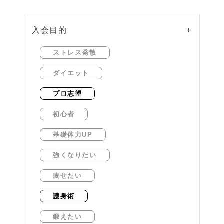
入会目的
+
ストレス発散
ダイエット
プロ志望
初心者
基礎体力UP
強くなりたい
痩せたい
護身術
鍛えたい