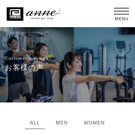
MENU
Customer’s Voices
お客様の声
ALL
MEN
WOMEN