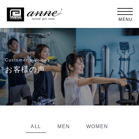
MENU
Customer’s Voices
お客様の声
ALL
MEN
WOMEN