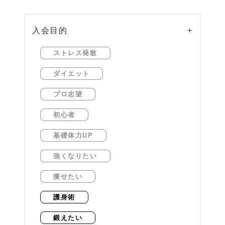
入会目的
+
ストレス発散
ダイエット
プロ志望
初心者
基礎体力UP
強くなりたい
痩せたい
護身術
鍛えたい