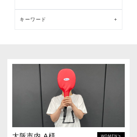
キーワード
+
大阪市内 A様
WOMEN's