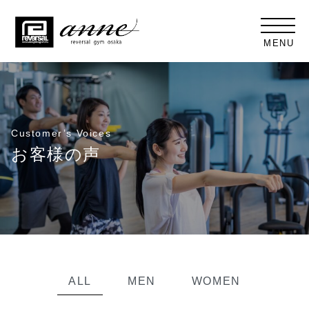
MENU
Customer’s Voices
お客様の声
ALL
MEN
WOMEN