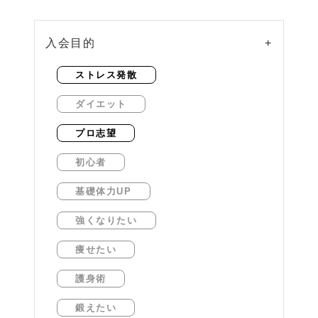
入会目的
+
ストレス発散
ダイエット
プロ志望
初心者
基礎体力UP
強くなりたい
痩せたい
護身術
鍛えたい