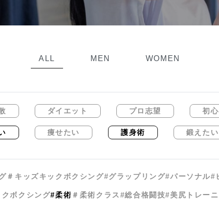
ALL
MEN
WOMEN
散
ダイエット
プロ志望
初心
い
痩せたい
護身術
鍛えたい
グ
＃キッズキックボクシング
#グラップリング
#パーソナル
#
ックボクシング
#柔術
＃柔術クラス
#総合格闘技
#美尻トレー