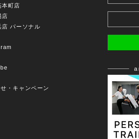
筋本町店
場店
浜店 パーソナル
gram
ube
らせ・キャンペーン