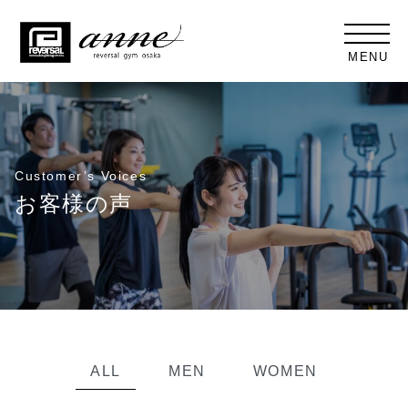
MENU
Customer’s Voices
お客様の声
ALL
MEN
WOMEN