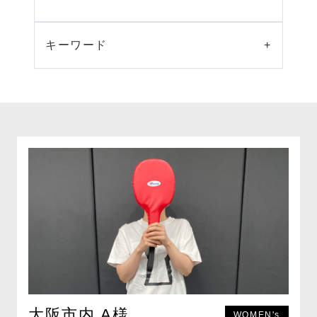
キーワード
+
大阪市内 A様
WOMEN's