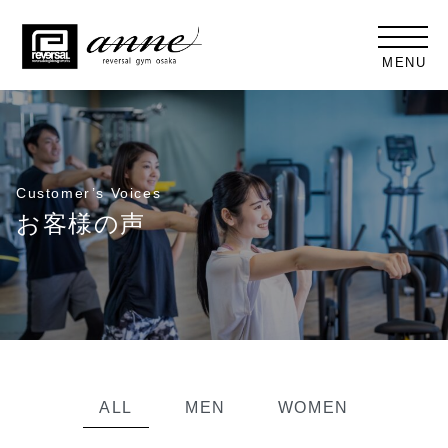
MENU
Customer’s Voices
お客様の声
ALL
MEN
WOMEN