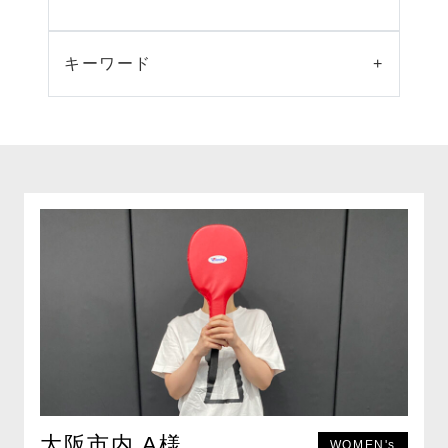
キーワード
+
大阪市内 A様
WOMEN's