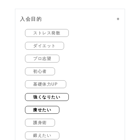
入会目的
+
ストレス発散
ダイエット
プロ志望
初心者
基礎体力UP
強くなりたい
痩せたい
護身術
鍛えたい