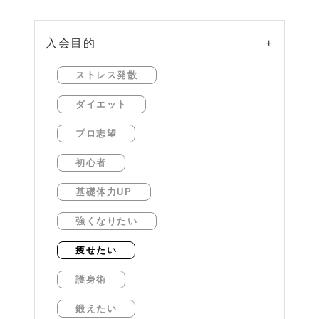
入会目的
+
ストレス発散
ダイエット
プロ志望
初心者
基礎体力UP
強くなりたい
痩せたい
護身術
鍛えたい