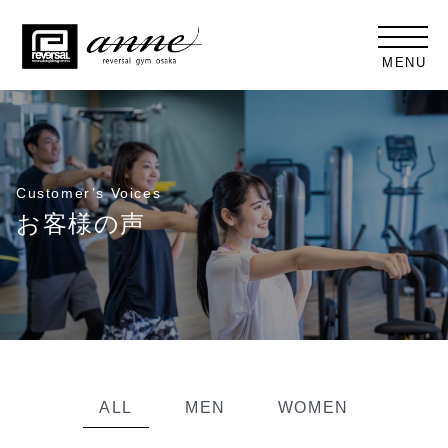
MENU
Customer’s Voices
お客様の声
ALL
MEN
WOMEN