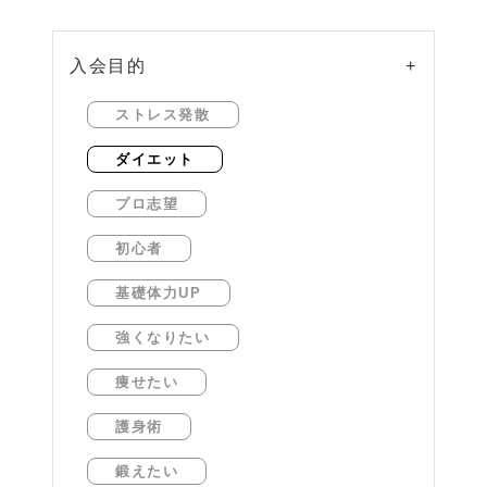
入会目的
+
ストレス発散
ダイエット
プロ志望
初心者
基礎体力UP
強くなりたい
痩せたい
護身術
鍛えたい