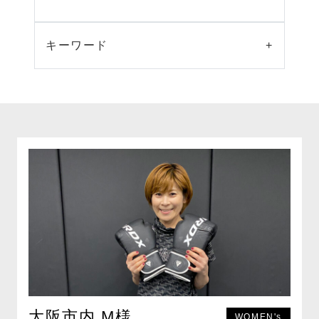
キーワード
+
大阪市内 M様
WOMEN's