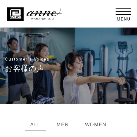
MENU
Customer’s Voices
お客様の声
ALL
MEN
WOMEN