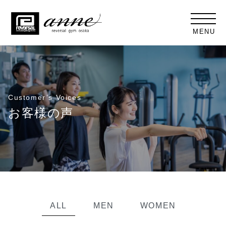
MENU
Customer’s Voices
お客様の声
ALL
MEN
WOMEN