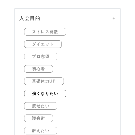
入会目的
+
ストレス発散
ダイエット
プロ志望
初心者
基礎体力UP
強くなりたい
痩せたい
護身術
鍛えたい