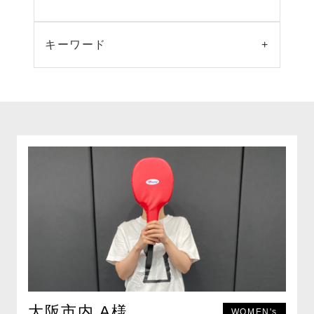
キーワード
+
大阪市内 A様
WOMEN's