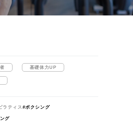
者
基礎体力UP
ピラティス
#ボクシング
ニング