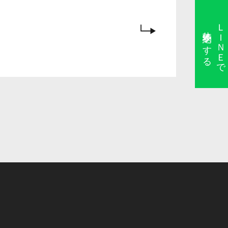
ＬＩＮＥで
体験予約をする