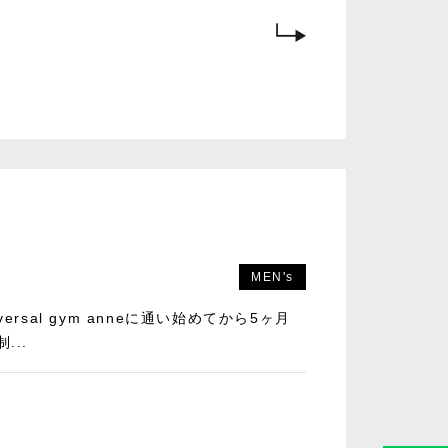
MEN's
rsal gym anneに通い始めてから5ヶ月
...