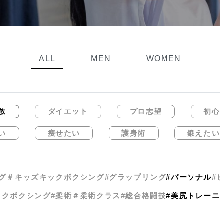
ALL
MEN
WOMEN
散
ダイエット
プロ志望
初心
い
痩せたい
護身術
鍛えたい
グ
＃キッズキックボクシング
#グラップリング
#パーソナル
#
ックボクシング
#柔術
＃柔術クラス
#総合格闘技
#美尻トレー