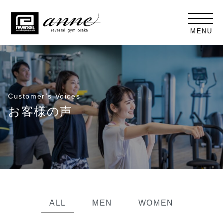
MENU
Customer’s Voices
お客様の声
ALL
MEN
WOMEN