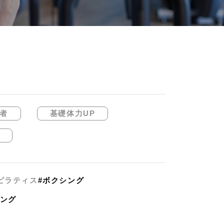
者
基礎体力UP
ピラティス
#ボクシング
ニング