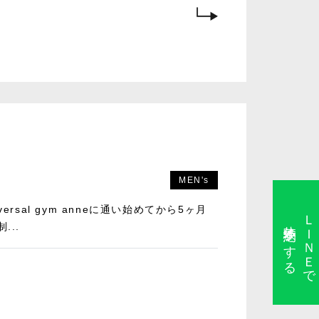
MEN's
rsal gym anneに通い始めてから5ヶ月
ＬＩＮＥで
体験予約をする
...