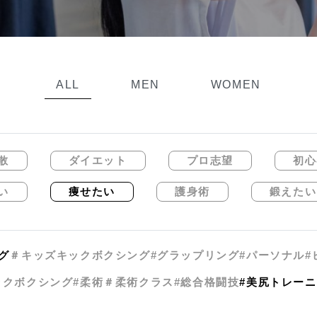
ALL
MEN
WOMEN
散
ダイエット
プロ志望
初心
い
痩せたい
護身術
鍛えたい
グ
＃キッズキックボクシング
#グラップリング
#パーソナル
#
ックボクシング
#柔術
＃柔術クラス
#総合格闘技
#美尻トレー