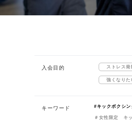
ストレス発
入会目的
強くなりた
#キックボクシン
キーワード
＃女性限定 キ