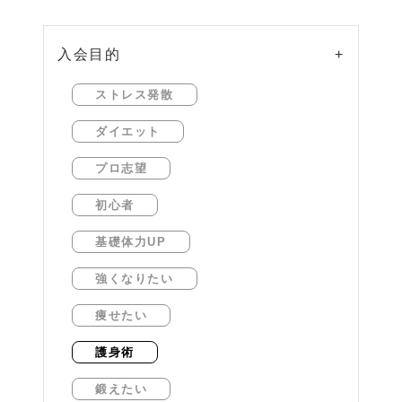
入会目的
+
ストレス発散
ダイエット
プロ志望
初心者
基礎体力UP
強くなりたい
痩せたい
護身術
鍛えたい