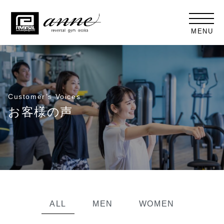
MENU
Customer’s Voices
お客様の声
ALL
MEN
WOMEN