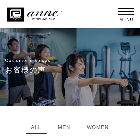
MENU
Customer’s Voices
お客様の声
ALL
MEN
WOMEN