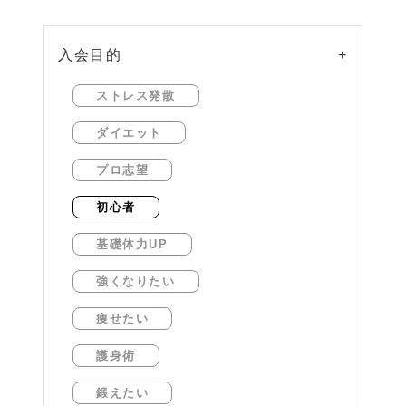
入会目的
+
ストレス発散
ダイエット
プロ志望
初心者
基礎体力UP
強くなりたい
痩せたい
護身術
鍛えたい