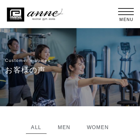
MENU
Customer’s Voices
お客様の声
ALL
MEN
WOMEN