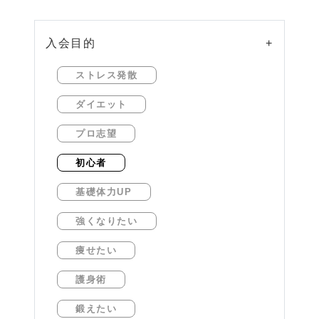
入会目的
+
ストレス発散
ダイエット
プロ志望
初心者
基礎体力UP
強くなりたい
痩せたい
護身術
鍛えたい