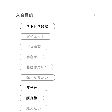
入会目的
+
ストレス発散
ダイエット
プロ志望
初心者
基礎体力UP
強くなりたい
痩せたい
護身術
鍛えたい