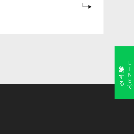
ＬＩＮＥで
体験予約をする