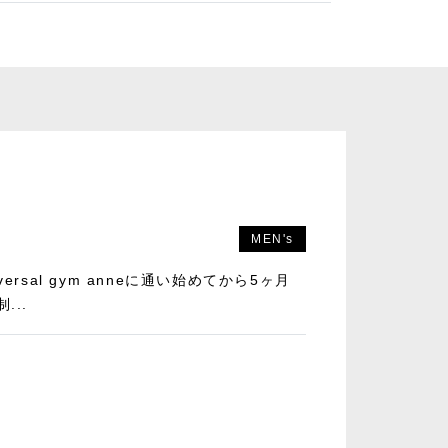
MEN's
rsal gym anneに通い始めてから5ヶ月
...