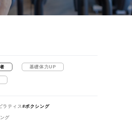
者
基礎体力UP
ピラティス
#ボクシング
ニング