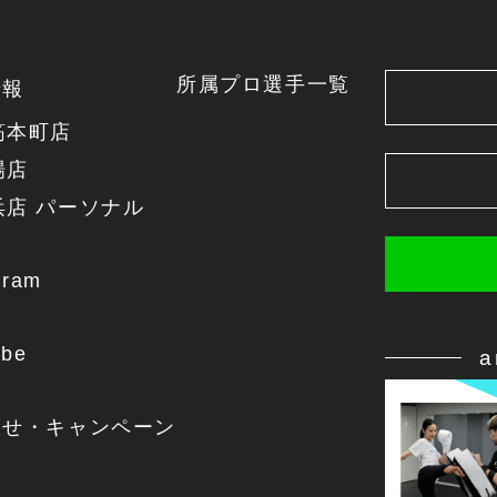
所属プロ選手一覧
情報
筋本町店
場店
浜店 パーソナル
gram
ube
らせ・キャンペーン