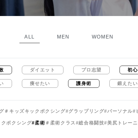
ALL
MEN
WOMEN
散
ダイエット
プロ志望
初心
い
痩せたい
護身術
鍛えたい
グ
＃キッズキックボクシング
#グラップリング
#パーソナル
#
ックボクシング
#柔術
＃柔術クラス
#総合格闘技
#美尻トレー