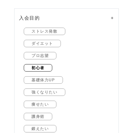
入会目的
+
ストレス発散
ダイエット
プロ志望
初心者
基礎体力UP
強くなりたい
痩せたい
護身術
鍛えたい