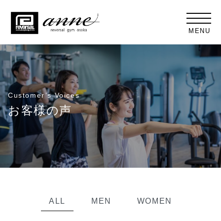
MENU
Customer’s Voices
お客様の声
ALL
MEN
WOMEN