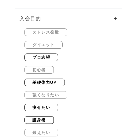
入会目的
+
ストレス発散
ダイエット
プロ志望
初心者
基礎体力UP
強くなりたい
痩せたい
護身術
鍛えたい