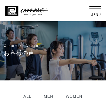
MENU
Customer’s Voices
お客様の声
ALL
MEN
WOMEN