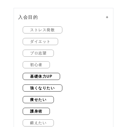
入会目的
+
ストレス発散
ダイエット
プロ志望
初心者
基礎体力UP
強くなりたい
痩せたい
護身術
鍛えたい