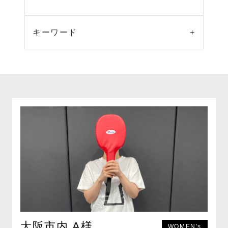
キーワード
+
大阪市内 A様
WOMEN's