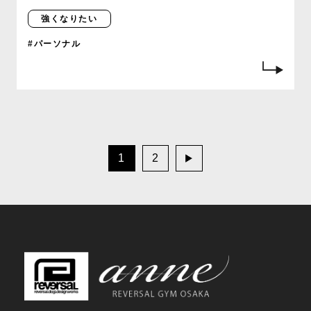
強くなりたい
#パーソナル
1
2
次
へ
»