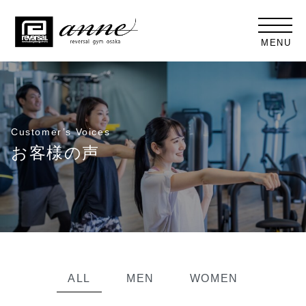
MENU
Customer’s Voices
お客様の声
ALL
MEN
WOMEN