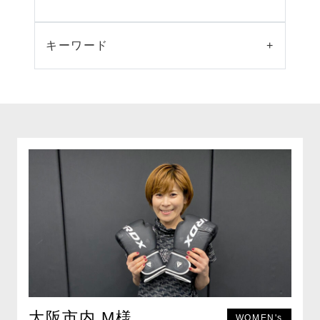
キーワード
+
大阪市内 M様
WOMEN's