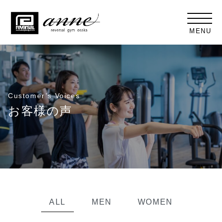
MENU
Customer’s Voices
お客様の声
ALL
MEN
WOMEN