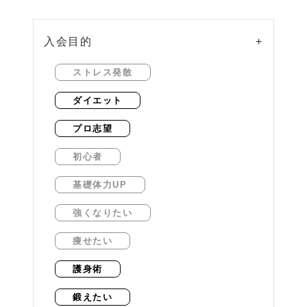
入会目的
+
ストレス発散
ダイエット
プロ志望
初心者
基礎体力UP
強くなりたい
痩せたい
護身術
鍛えたい