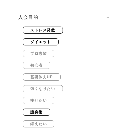
入会目的
+
ストレス発散
ダイエット
プロ志望
初心者
基礎体力UP
強くなりたい
痩せたい
護身術
鍛えたい