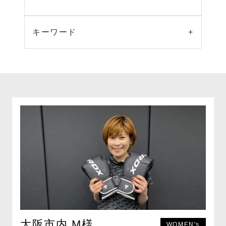
キーワード
+
大阪市内 M様
WOMEN's