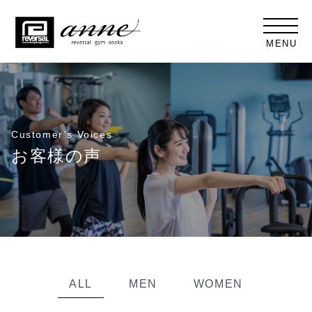
MENU
Customer’s Voices
お客様の声
ALL
MEN
WOMEN