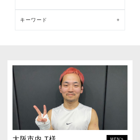
キーワード
+
大阪市内 T様
MEN's