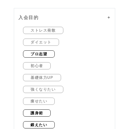
入会目的
+
ストレス発散
ダイエット
プロ志望
初心者
基礎体力UP
強くなりたい
痩せたい
護身術
鍛えたい