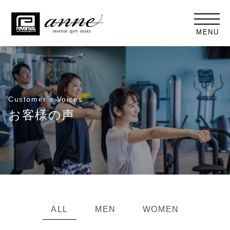
MENU
Customer’s Voices
お客様の声
ALL
MEN
WOMEN