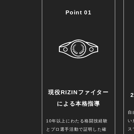
Point 01
現役RIZIN
ファイター
による本格指導
自
い
10年以上にわたる格闘技経験
ス
とプロ選手活動で証明した確