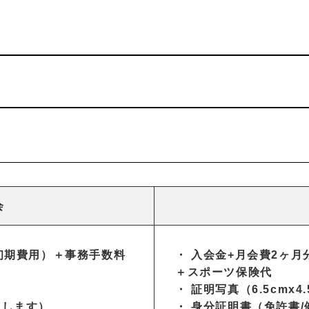
）
会
初期費用）＋事務手数料
・ 入会金+月会費2ヶ
＋スポーツ保険代
）
・ 証明写真（6.5cmx
しします）
・ 身分証明書（免許書/