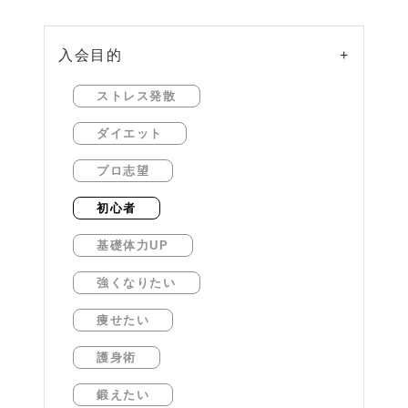
入会目的
+
ストレス発散
ダイエット
プロ志望
初心者
基礎体力UP
強くなりたい
痩せたい
護身術
鍛えたい