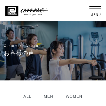
MENU
Customer’s Voices
お客様の声
ALL
MEN
WOMEN