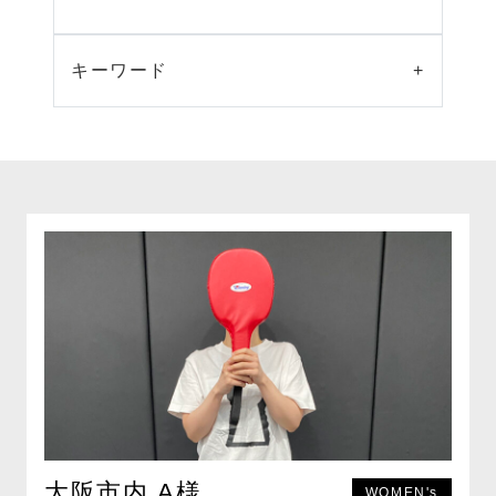
キーワード
+
大阪市内 A様
WOMEN's