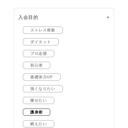
入会目的
+
ストレス発散
ダイエット
プロ志望
初心者
基礎体力UP
強くなりたい
痩せたい
護身術
鍛えたい