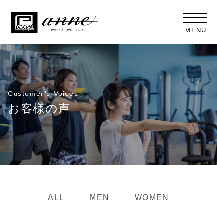
MENU
Customer’s Voices
お客様の声
ALL
MEN
WOMEN