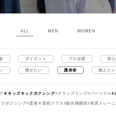
ALL
MEN
WOMEN
散
ダイエット
プロ志望
初心
い
痩せたい
護身術
鍛えたい
グ
＃キッズキックボクシング
#グラップリング
#パーソナル
#
ックボクシング
#柔術
＃柔術クラス
#総合格闘技
#美尻トレー