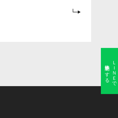
ＬＩＮＥで
体験予約をする